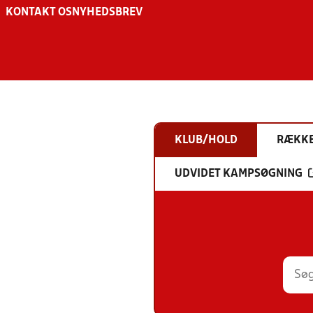
KONTAKT OS
NYHEDSBREV
KLUB/HOLD
RÆKK
UDVIDET KAMPSØGNING