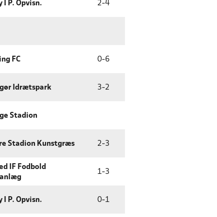
 I P. Opvisn.
2
-
4
ing FC
0
-
6
gør Idrætspark
3
-
2
ge Stadion
re Stadion Kunstgræs
2
-
3
d IF Fodbold
1
-
3
sanlæg
 I P. Opvisn.
0
-
1