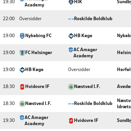
19:30
HIK
Sundby
Academy
22:00
Oversidder
Roskilde Boldklub
19:00
Nykøbing FC
HB Køge
Nykøb
AC Amager
19:00
FC Helsingør
Helsin
Academy
19:00
HB Køge
Oversidder
Herføl
18:30
Hvidovre IF
Næstved I.F.
Avedø
Næstve
18:30
Næstved I.F.
Roskilde Boldklub
Idræt
AC Amager
19:30
Hvidovre IF
Sundby
Academy