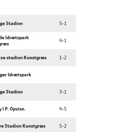
ge Stadion
5
-
1
de Idrætspark
4
-
1
græs
xe stadion Kunstgræs
1
-
2
gør Idrætspark
ge Stadion
3
-
1
 I P. Opvisn.
4
-
5
re Stadion Kunstgræs
5
-
2