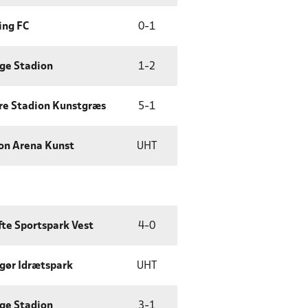
ing FC
0
-
1
ge Stadion
1
-
2
re Stadion Kunstgræs
5
-
1
on Arena Kunst
UHT
te Sportspark Vest
4
-
0
gør Idrætspark
UHT
ge Stadion
3
-
1