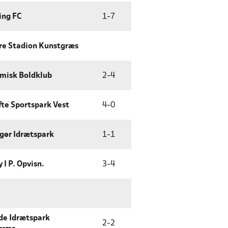
ing FC
1
-
7
re Stadion Kunstgræs
misk Boldklub
2
-
4
te Sportspark Vest
4
-
0
gør Idrætspark
1
-
1
 I P. Opvisn.
3
-
4
de Idrætspark
2
-
2