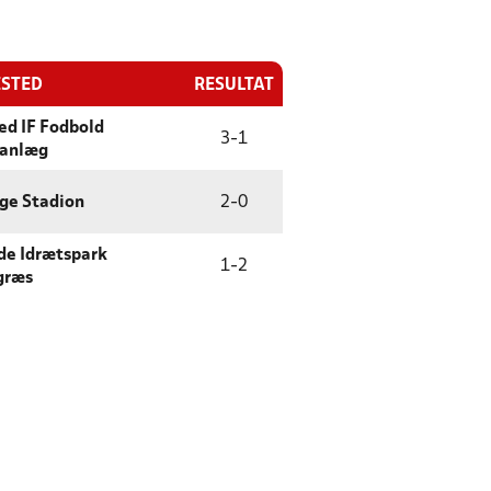
ESTED
RESULTAT
d IF Fodbold
3
-
1
sanlæg
ge Stadion
2
-
0
de Idrætspark
1
-
2
græs