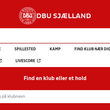
DBU SJÆLLAND
E
SPILLESTED
KAMP
FIND KLUB NÆR DI
LIVESCORE
Find en klub eller et hold