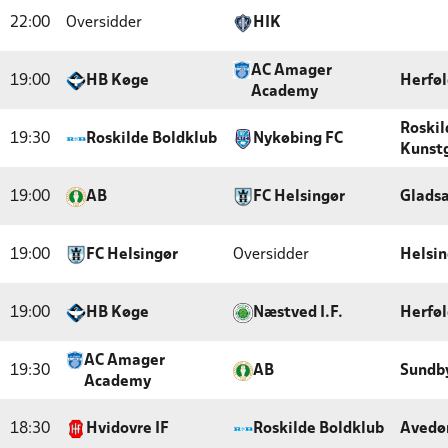
22:00
Oversidder
HIK
AC Amager
19:00
HB Køge
Herføl
Academy
Roskil
19:30
Roskilde Boldklub
Nykøbing FC
Kunst
19:00
AB
FC Helsingør
Gladsa
19:00
FC Helsingør
Oversidder
Helsin
19:00
HB Køge
Næstved I.F.
Herføl
AC Amager
19:30
AB
Sundby
Academy
18:30
Hvidovre IF
Roskilde Boldklub
Avedø