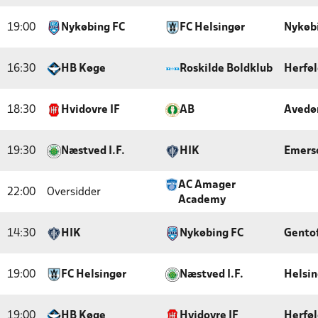
19:00
Nykøbing FC
FC Helsingør
Nykøb
16:30
HB Køge
Roskilde Boldklub
Herføl
18:30
Hvidovre IF
AB
Avedø
19:30
Næstved I.F.
HIK
Emers
AC Amager
22:00
Oversidder
Academy
14:30
HIK
Nykøbing FC
Gentof
19:00
FC Helsingør
Næstved I.F.
Helsin
19:00
HB Køge
Hvidovre IF
Herføl