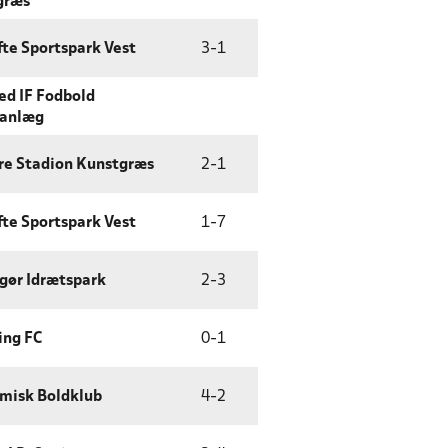
græs
te Sportspark Vest
3
-
1
d IF Fodbold
sanlæg
re Stadion Kunstgræs
2
-
1
te Sportspark Vest
1
-
7
gør Idrætspark
2
-
3
ing FC
0
-
1
misk Boldklub
4
-
2