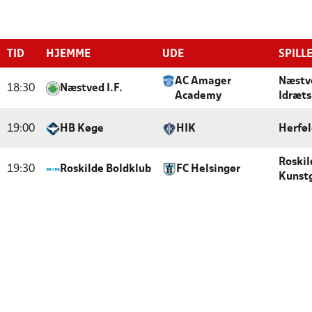
TID
HJEMME
UDE
SPILL
AC Amager
Næstve
18:30
Næstved I.F.
Academy
Idræt
19:00
HB Køge
HIK
Herføl
Roskil
19:30
Roskilde Boldklub
FC Helsingør
Kunst