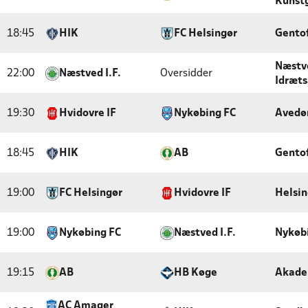
Kunst
18:45
HIK
FC Helsingør
Gentof
Næstve
22:00
Næstved I.F.
Oversidder
Idræt
19:30
Hvidovre IF
Nykøbing FC
Avedø
18:45
HIK
AB
Gentof
19:00
FC Helsingør
Hvidovre IF
Helsin
19:00
Nykøbing FC
Næstved I.F.
Nykøb
19:15
AB
HB Køge
Akade
AC Amager