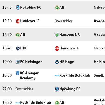
18:45
Nykøbing FC
AB
Nykøb
19:30
Hvidovre IF
Oversidder
Avedø
18:30
AB
Næstved I.F.
Akade
18:45
HIK
Hvidovre IF
Gentof
19:00
FC Helsingør
HB Køge
Helsin
AC Amager
19:30
Roskilde Boldklub
Sundby
Academy
22:00
Oversidder
Nykøbing FC
Roskil
18:30
Roskilde Boldklub
AB