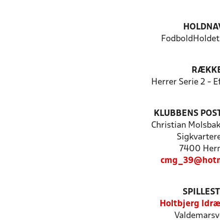
HOLDNA
FodboldHoldet
RÆKK
Herrer Serie 2 - 
KLUBBENS POS
Christian Molsba
Sigkvarter
7400 Her
cmg_39@hotm
SPILLES
Holtbjerg Idr
Valdemarsv