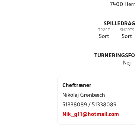
7400 Her
SPILLEDRAG
TRØJE
SHORTS
Sort
Sort
TURNERINGSF
Nej
Cheftræner
Nikolaj Grønbæch
51338089 / 51338089
Nik_g11@hotmail.com