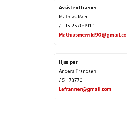
Assistenttræner
Mathias Ravn
/ +45 25704910
Mathiasmerrild90@gmail.c
Hjælper
Anders Frandsen
/ 51173770
Lefranner@gmail.com