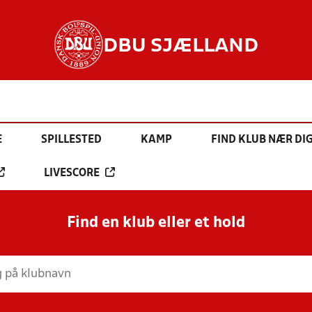
DBU SJÆLLAND
E
SPILLESTED
KAMP
FIND KLUB NÆR DI
LIVESCORE
Find en klub eller et hold