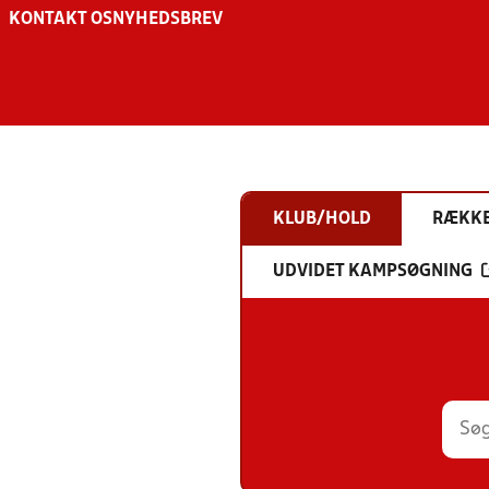
KONTAKT OS
NYHEDSBREV
KLUB/HOLD
RÆKK
UDVIDET KAMPSØGNING