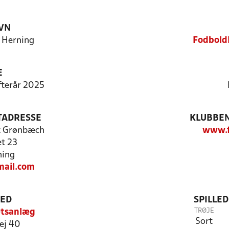
VN
 Herning
Fodbold
E
Efterår 2025
TADRESSE
KLUBBEN
k Grønbæch
www.f
et 23
ning
ail.com
TED
SPILLE
TRØJE
ætsanlæg
Sort
ej 40