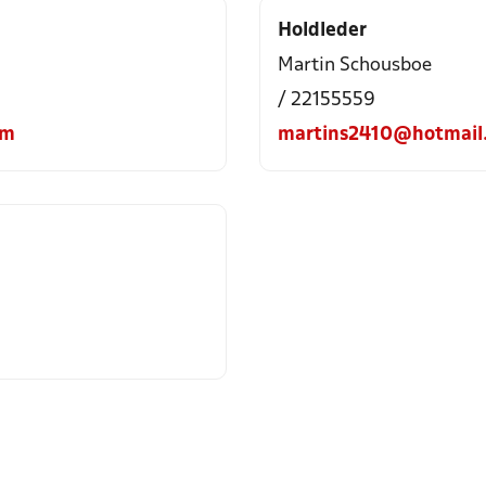
Holdleder
Martin Schousboe
/ 22155559
om
martins2410@hotmail