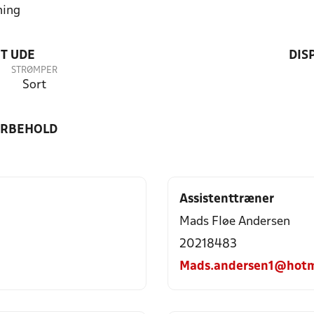
ning
T UDE
DIS
STRØMPER
Sort
ORBEHOLD
Assistenttræner
Mads Fløe Andersen
20218483
Mads.andersen1@hotm