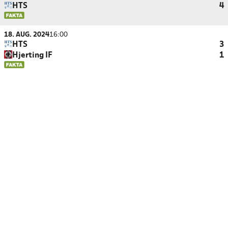
HTS
4
18. AUG. 2024
16:00
HTS
3
Hjerting IF
1