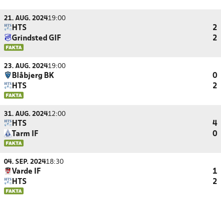
21. AUG. 2024
19:00
HTS
2
Grindsted GIF
2
23. AUG. 2024
19:00
Blåbjerg BK
0
HTS
2
31. AUG. 2024
12:00
HTS
4
Tarm IF
0
04. SEP. 2024
18:30
Varde IF
1
HTS
2