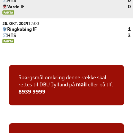
HTS
0
Varde IF
0
26. OKT. 2024
12:00
Ringkøbing IF
1
HTS
3
Spørgsmål omkring denne række skal
rettes til DBU Jylland på
mail
eller på tlf:
8939 9999