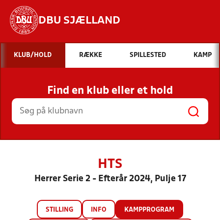
DBU SJÆLLAND
Hvad vil du søge efter?
KLUB/HOLD
RÆKKE
SPILLESTED
KAMP
INDHOLD OG NYHEDER
Find en klub eller et hold
STILLINGER, RESULTATER, KLUBBER OG
HOLD
HTS
Herrer Serie 2 - Efterår 2024, Pulje 17
STILLING
INFO
KAMPPROGRAM