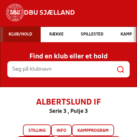
DBU SJÆLLAND
Hvad vil du søge efter?
KLUB/HOLD
RÆKKE
SPILLESTED
KAMP
INDHOLD OG NYHEDER
Find en klub eller et hold
STILLINGER, RESULTATER, KLUBBER OG
HOLD
ALBERTSLUND IF
Serie 3 , Pulje 3
STILLING
INFO
KAMPPROGRAM