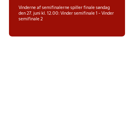
Vinderne af semifinalerne spiller finale søndag
den 27. juni kl. 12.00: Vinder semifinale 1 - Vinder
semifinale 2