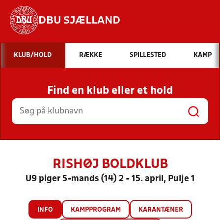
DBU SJÆLLAND
Hvad vil du søge efter?
KLUB/HOLD
RÆKKE
SPILLESTED
KAMP
INDHOLD OG NYHEDER
Find en klub eller et hold
STILLINGER, RESULTATER, KLUBBER OG
HOLD
RISHØJ BOLDKLUB
U9 piger 5-mands (14) 2 - 15. april, Pulje 1
INFO
KAMPPROGRAM
KARANTÆNER