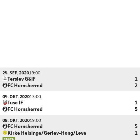
24. SEP. 2020
19:00
Terslev G&IF
1
FC Hornsherred
2
04. OKT. 2020
13:00
Tuse IF
1
FC Hornsherred
5
08. OKT. 2020
19:00
FC Hornsherred
5
Kirke Helsinge/Gørlev-Høng/Løve
1