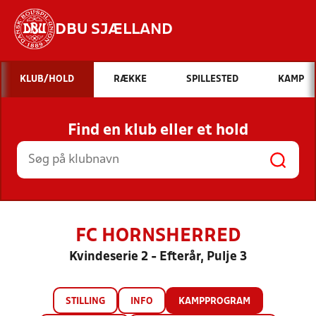
DBU SJÆLLAND
Hvad vil du søge efter?
KLUB/HOLD
RÆKKE
SPILLESTED
KAMP
INDHOLD OG NYHEDER
Find en klub eller et hold
STILLINGER, RESULTATER, KLUBBER OG
HOLD
FC HORNSHERRED
Kvindeserie 2 - Efterår, Pulje 3
STILLING
INFO
KAMPPROGRAM