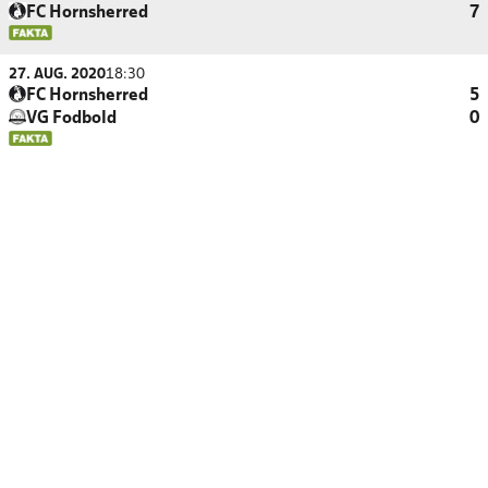
FC Hornsherred
7
27. AUG. 2020
18:30
FC Hornsherred
5
VG Fodbold
0