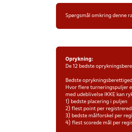
Spørgsmål omkring denne ræ
Oprykning:
De 12 bedste oprykningsberet
Bedste oprykningsberettigede
Hvor flere turneringspuljer e
med udeblivelse IKKE kan ry
1) bedste placering i puljen
2) flest point per registre
3) bedste målforskel per r
4) flest scorede mål per reg