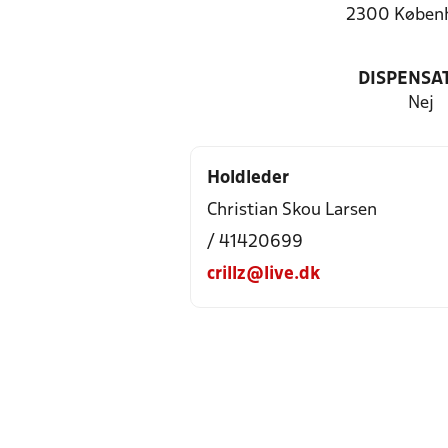
2300 Køben
DISPENSA
Nej
Holdleder
Christian Skou Larsen
/ 41420699
crillz@live.dk