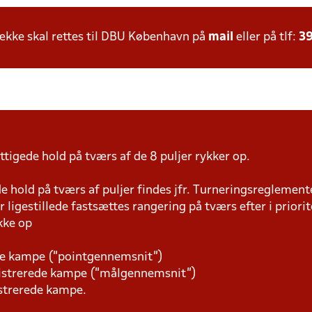
kke skal rettes til DBU København på
mail
eller på tlf:
39
tigede hold på tværs af de 8 puljer rykker op.
 hold på tværs af puljer findes jfr. Turneringsreglemente
r ligestillede fastsættes rangering på tværs efter i priori
kke op
rede kampe (”pointgennemsnit”)
egistrerede kampe (”målgennemsnit”)
istrerede kampe.