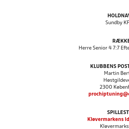
HOLDNA
Sundby K
RÆKK
Herre Senior 4 7:7 Ef
KLUBBENS POS
Martin Ber
Høstgildev
2300 Køben
prochiptuning@
SPILLES
Kløvermarkens I
Kløvermarks