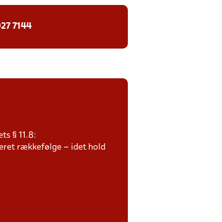
27 7144
ts § 11.8:
teret rækkefølge – idet hold