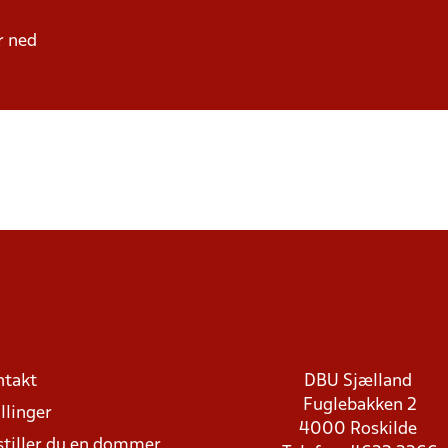
er ned
ntakt
DBU Sjælland
Fuglebakken 2
llinger
4000 Roskilde
stiller du en dommer