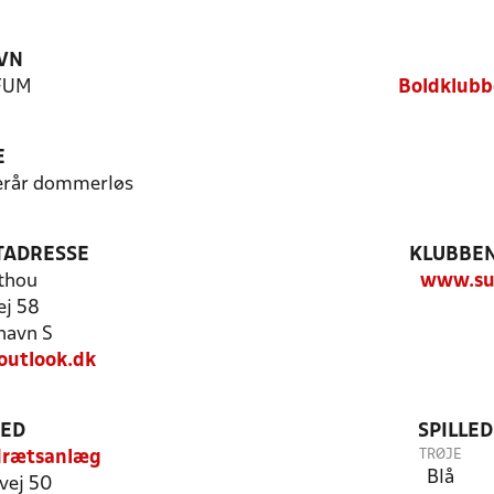
VN
FUM
Boldklub
E
terår dommerløs
TADRESSE
KLUBBEN
thou
www.su
ej 58
havn S
outlook.dk
TED
SPILLE
TRØJE
drætsanlæg
Blå
vej 50