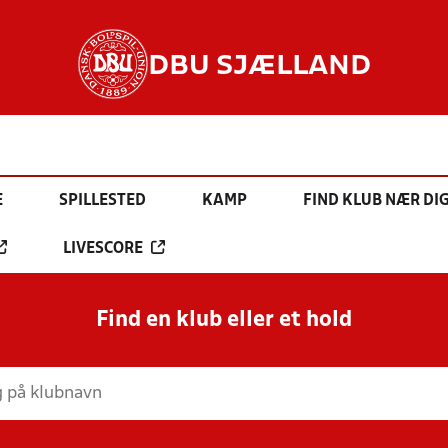
DBU SJÆLLAND
E
SPILLESTED
KAMP
FIND KLUB NÆR DI
LIVESCORE
Find en klub eller et hold