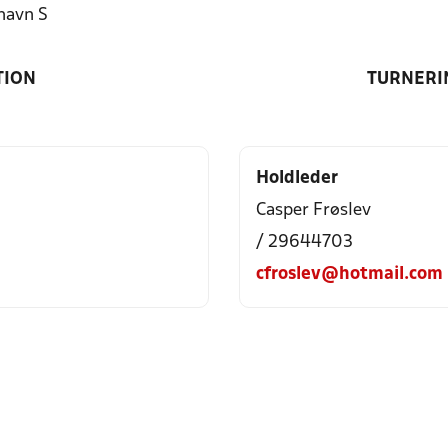
havn S
TION
TURNERI
Holdleder
Casper Frøslev
/ 29644703
cfroslev@hotmail.com