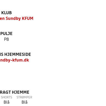
KLUB
ben Sundby KFUM
PULJE
P8
S HJEMMESIDE
ndby-kfum.dk
DRAGT HJEMME
SHORTS
STRØMPER
Blå
Blå