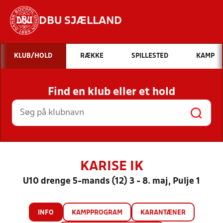
DBU SJÆLLAND
Hvad vil du søge efter?
KLUB/HOLD
RÆKKE
SPILLESTED
KAMP
INDHOLD OG NYHEDER
Find en klub eller et hold
STILLINGER, RESULTATER, KLUBBER OG
HOLD
KARISE IK
U10 drenge 5-mands (12) 3 - 8. maj, Pulje 1
INFO
KAMPPROGRAM
KARANTÆNER