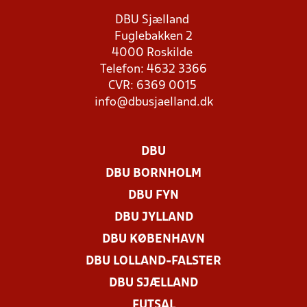
DBU Sjælland
Fuglebakken 2
4000 Roskilde
Telefon: 4632 3366
CVR: 6369 0015
info@dbusjaelland.dk
DBU
DBU BORNHOLM
DBU FYN
DBU JYLLAND
DBU KØBENHAVN
DBU LOLLAND-FALSTER
DBU SJÆLLAND
FUTSAL