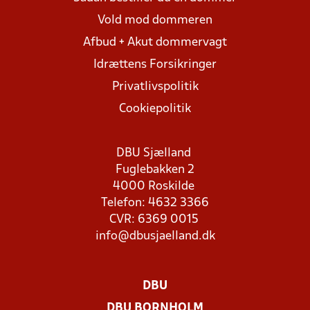
Vold mod dommeren
Afbud + Akut dommervagt
Idrættens Forsikringer
Privatlivspolitik
Cookiepolitik
DBU Sjælland
Fuglebakken 2
4000 Roskilde
Telefon: 4632 3366
CVR: 6369 0015
info@dbusjaelland.dk
DBU
DBU BORNHOLM