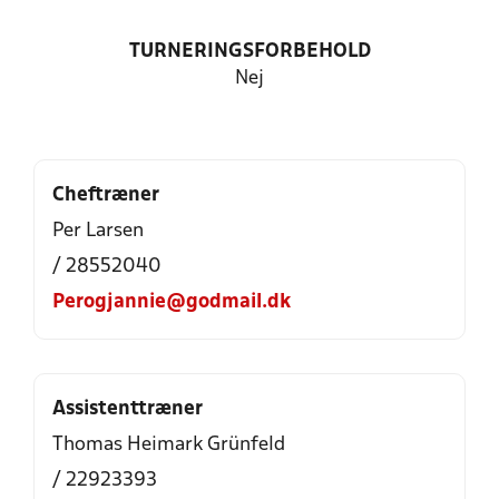
TURNERINGSFORBEHOLD
Nej
Cheftræner
Per Larsen
/ 28552040
Perogjannie@godmail.dk
Assistenttræner
Thomas Heimark Grünfeld
/ 22923393