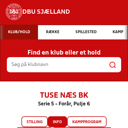
DBU SJÆLLAND
Hvad vil du søge efter?
KLUB/HOLD
RÆKKE
SPILLESTED
KAMP
INDHOLD OG NYHEDER
Find en klub eller et hold
STILLINGER, RESULTATER, KLUBBER OG
HOLD
TUSE NÆS BK
Serie 5 - Forår, Pulje 6
STILLING
INFO
KAMPPROGRAM