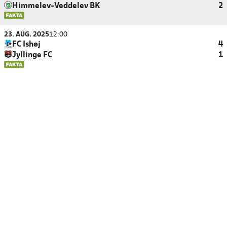
Himmelev-Veddelev BK
2
23. AUG. 2025
12:00
FC Ishøj
4
Jyllinge FC
1