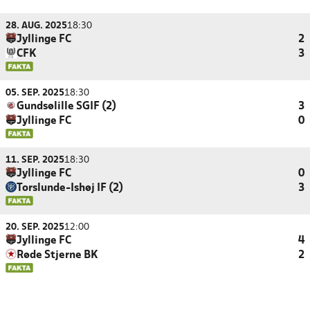
28. AUG. 2025
18:30
Jyllinge FC
2
CFK
3
05. SEP. 2025
18:30
Gundsølille SGIF (2)
3
Jyllinge FC
0
11. SEP. 2025
18:30
Jyllinge FC
0
Torslunde-Ishøj IF (2)
3
20. SEP. 2025
12:00
Jyllinge FC
4
Røde Stjerne BK
2