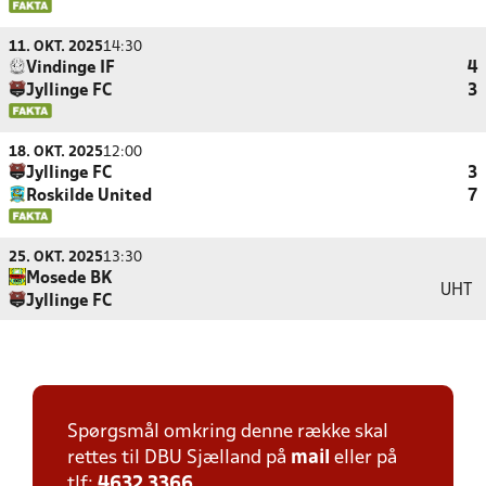
11. OKT. 2025
14:30
Vindinge IF
4
Jyllinge FC
3
18. OKT. 2025
12:00
Jyllinge FC
3
Roskilde United
7
25. OKT. 2025
13:30
Mosede BK
UHT
Jyllinge FC
Spørgsmål omkring denne række skal
rettes til DBU Sjælland på
mail
eller på
tlf:
4632 3366