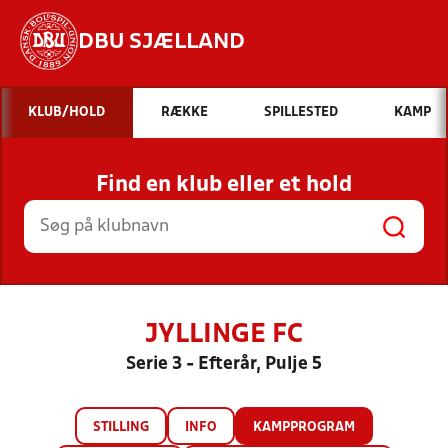
DBU SJÆLLAND
Hvad vil du søge efter?
KLUB/HOLD
RÆKKE
SPILLESTED
KAMP
INDHOLD OG NYHEDER
Find en klub eller et hold
STILLINGER, RESULTATER, KLUBBER OG
HOLD
JYLLINGE FC
Serie 3 - Efterår, Pulje 5
STILLING
INFO
KAMPPROGRAM