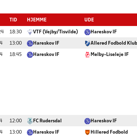
TID
HJEMME
UDE
24
18:30
VTF (Vejby/Tisvilde)
Hareskov IF
4
13:00
Hareskov IF
Allerød Fodbold Klu
4
18:45
Hareskov IF
Melby-Liseleje IF
4
12:00
FC Rudersdal
Hareskov IF
4
13:00
Hareskov IF
Hillerød Fodbold