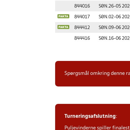
844016
SØN.
26-05 202
844017
SØN.
02-06 202
844412
SØN.
09-06 202
844416
SØN.
16-06 202
Spørgsmål omkring denne ræk
Turneringsafslutning
:
Puljevinderne spiller finales