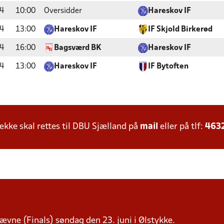
4
10:00
Oversidder
Hareskov IF
4
13:00
Hareskov IF
IF Skjold Birkerød
4
16:00
Bagsværd BK
Hareskov IF
4
13:00
Hareskov IF
IF Bytoften
ke skal rettes til DBU Sjælland på
mail
eller på tlf:
463
tævne (Finals) søndag den 23. juni i Ølstykke.