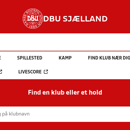
DBU SJÆLLAND
E
SPILLESTED
KAMP
FIND KLUB NÆR DI
LIVESCORE
Find en klub eller et hold