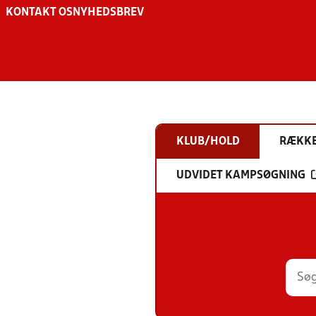
KONTAKT OS
NYHEDSBREV
KLUB/HOLD
RÆKK
UDVIDET KAMPSØGNING