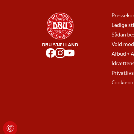
Presseko
Ledige sti
Sådan be
Vold mo
DBU SJÆLLAND
Afbud + 
Idrættens
Privatlivs
Cookiepol