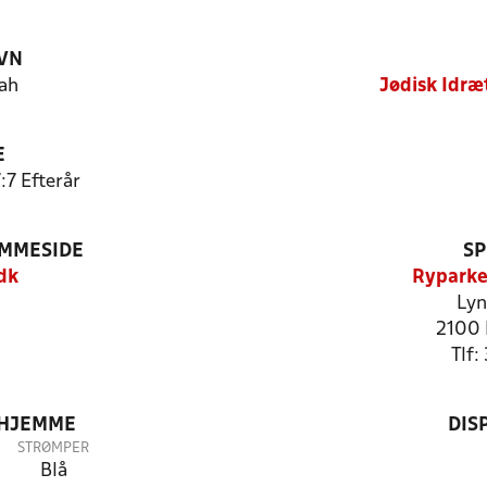
VN
ah
Jødisk Idræ
E
:7 Efterår
EMMESIDE
SP
dk
Ryparke
Lyn
2100 
Tlf
 HJEMME
DIS
STRØMPER
Blå