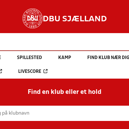
DBU SJÆLLAND
E
SPILLESTED
KAMP
FIND KLUB NÆR DI
LIVESCORE
Find en klub eller et hold