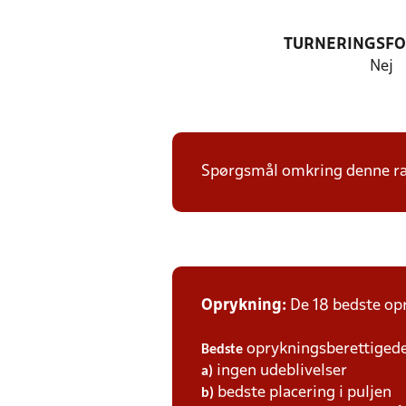
TURNERINGSF
Nej
Spørgsmål omkring denne ræ
Oprykning:
De 18 bedste opr
oprykningsberettigede 
Bedste
ingen udeblivelser
a)
bedste placering i puljen
b)