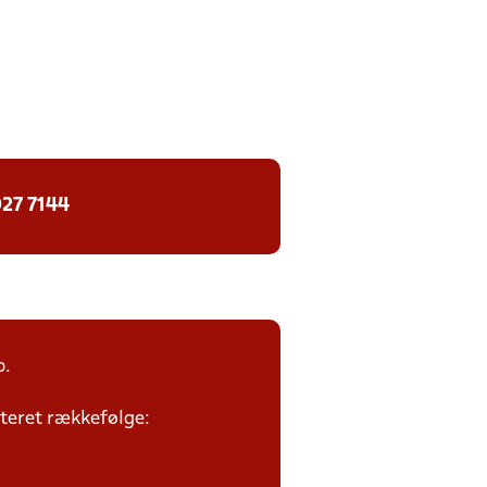
27 7144
p.
riteret rækkefølge: