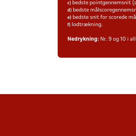
bedste pointgennemsnit (a
c)
bedste målscoregennemsni
d)
bedste snit for scorede må
e)
lodtrækning.
f)
Nedrykning:
Nr. 9 og 10 i al