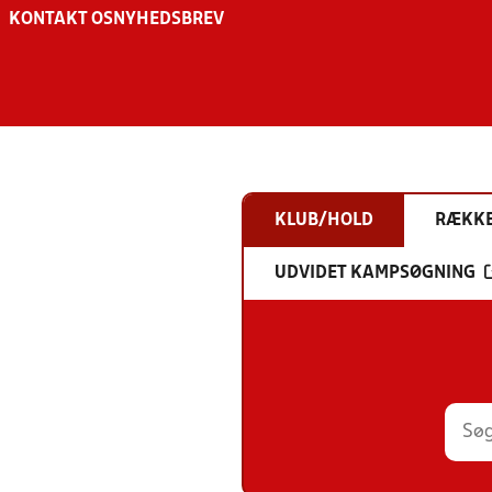
KONTAKT OS
NYHEDSBREV
KLUB/HOLD
RÆKK
UDVIDET KAMPSØGNING