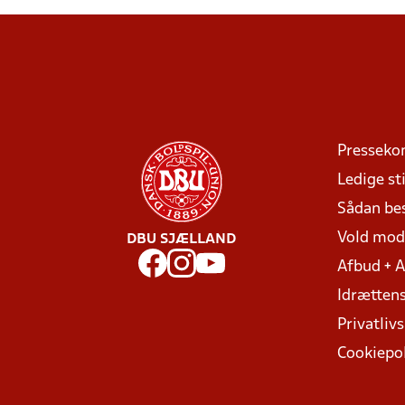
Presseko
Ledige sti
Sådan be
Vold mo
DBU SJÆLLAND
Afbud + 
Idrættens
Privatlivs
Cookiepol