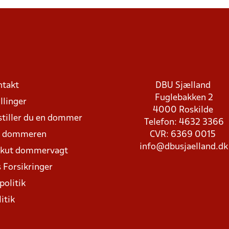
ntakt
DBU Sjælland
Fuglebakken 2
llinger
4000 Roskilde
stiller du en dommer
Telefon: 4632 3366
d dommeren
CVR: 6369 0015
info@dbusjaelland.dk
Akut dommervagt
 Forsikringer
politik
itik