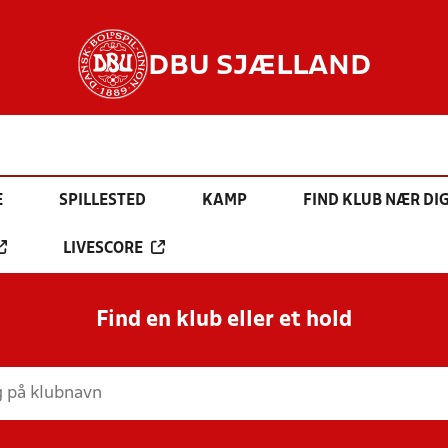
DBU SJÆLLAND
E
SPILLESTED
KAMP
FIND KLUB NÆR DI
LIVESCORE
Find en klub eller et hold