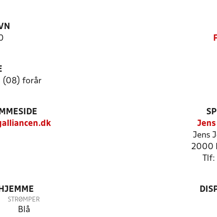
VN
0
E
 (08) forår
EMMESIDE
SP
alliancen.dk
Jens
Jens J
2000 
Tlf
 HJEMME
DIS
STRØMPER
Blå