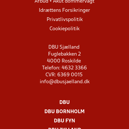
Afbud + Akut dommervagt
Idrættens Forsikringer
Privatlivspolitik
Cookiepolitik
DBU Sjælland
Fuglebakken 2
4000 Roskilde
Telefon: 4632 3366
CVR: 6369 0015
info@dbusjaelland.dk
DBU
DBU BORNHOLM
DBU FYN