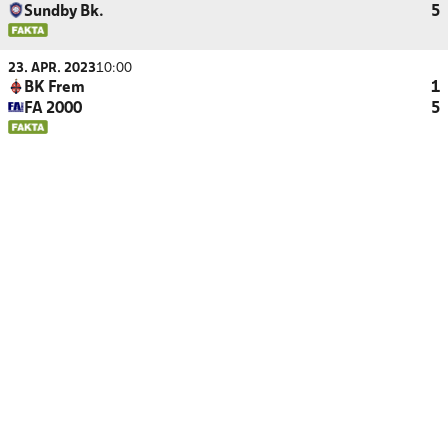
Sundby Bk.
5
23. APR. 2023
10:00
BK Frem
1
FA 2000
5