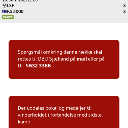
18. JUN. 2023
12:00
LSF
3
FA 2000
3
Spørgsmål omkring denne række skal
rettes til DBU Sjælland på
mail
eller på
tlf:
4632 3366
Der uddeles pokal og medaljer til
vinderholdet i forbindelse med sidste
kamp