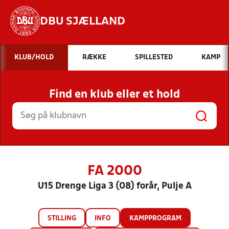
DBU SJÆLLAND
Hvad vil du søge efter?
KLUB/HOLD
RÆKKE
SPILLESTED
KAMP
INDHOLD OG NYHEDER
Find en klub eller et hold
STILLINGER, RESULTATER, KLUBBER OG
HOLD
FA 2000
U15 Drenge Liga 3 (08) forår, Pulje A
STILLING
INFO
KAMPPROGRAM