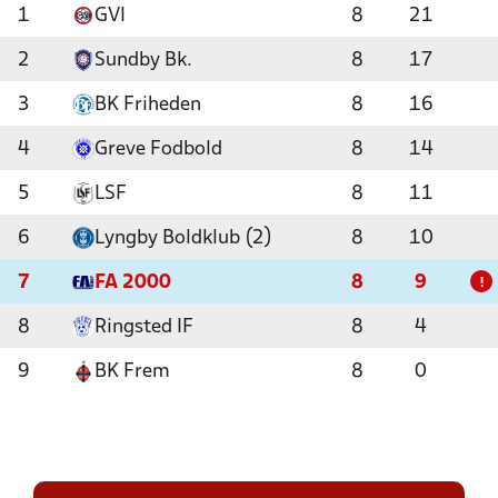
1
GVI
8
21
2
Sundby Bk.
8
17
3
BK Friheden
8
16
4
Greve Fodbold
8
14
5
LSF
8
11
6
Lyngby Boldklub (2)
8
10
7
FA 2000
8
9
!
8
Ringsted IF
8
4
9
BK Frem
8
0