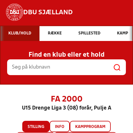
DBU SJÆLLAND
Hvad vil du søge efter?
KLUB/HOLD
RÆKKE
SPILLESTED
KAMP
INDHOLD OG NYHEDER
Find en klub eller et hold
STILLINGER, RESULTATER, KLUBBER OG
HOLD
FA 2000
U15 Drenge Liga 3 (08) forår, Pulje A
STILLING
INFO
KAMPPROGRAM