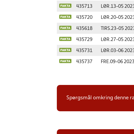
435713
LØR.
13-05 202
435720
LØR.
20-05 202
435618
TIRS.
23-05 202
435729
LØR.
27-05 202
435731
LØR.
03-06 202
435737
FRE.
09-06 202
Spørgsmål omkring denne ræk