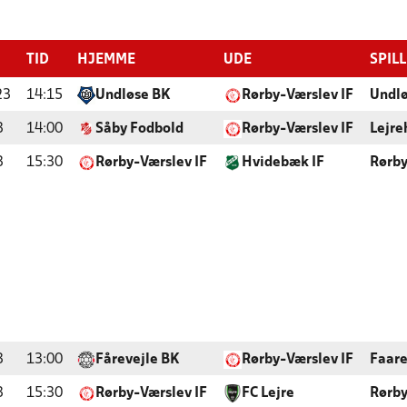
TID
HJEMME
UDE
SPIL
23
14:15
Undløse BK
Rørby-Værslev IF
Undlø
3
14:00
Såby Fodbold
Rørby-Værslev IF
Lejre
3
15:30
Rørby-Værslev IF
Hvidebæk IF
Rørby
3
13:00
Fårevejle BK
Rørby-Værslev IF
Faare
3
15:30
Rørby-Værslev IF
FC Lejre
Rørby