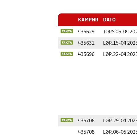
KAMPNR
DATO
435629
TORS.
06-04 20
435631
LØR.
15-04 202
435696
LØR.
22-04 202
435706
LØR.
29-04 202
435708
LØR.
06-05 202