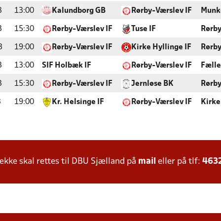
3
13:00
Kalundborg GB
Rørby-Værslev IF
Munk
3
15:30
Rørby-Værslev IF
Tuse IF
Rørby
3
19:00
Rørby-Værslev IF
Kirke Hyllinge IF
Rørby
3
13:00
SIF Holbæk IF
Rørby-Værslev IF
Fælle
3
15:30
Rørby-Værslev IF
Jernløse BK
Rørby
3
19:00
Kr. Helsinge IF
Rørby-Værslev IF
Kirke
ke skal rettes til DBU Sjælland på
mail
eller på tlf:
463