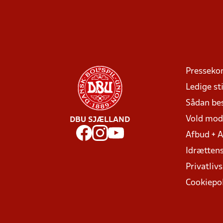
Presseko
Ledige sti
Sådan be
Vold mo
DBU SJÆLLAND
Afbud + 
Idrættens
Privatlivs
Cookiepol