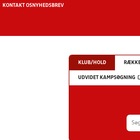
KONTAKT OS
NYHEDSBREV
KLUB/HOLD
RÆKK
UDVIDET KAMPSØGNING