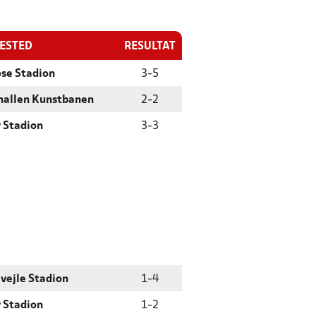
LESTED
RESULTAT
se Stadion
3
-
5
hallen Kunstbanen
2
-
2
 Stadion
3
-
3
vejle Stadion
1
-
4
 Stadion
1
-
2