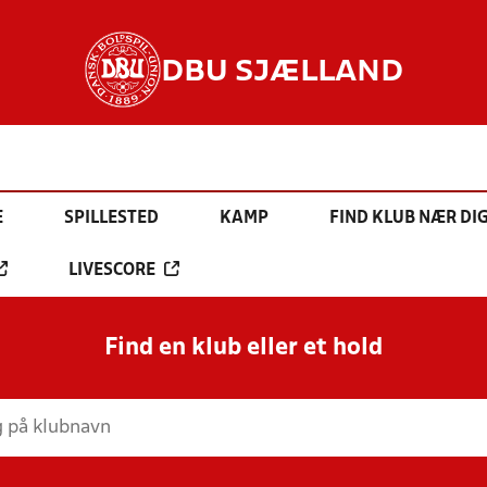
DBU SJÆLLAND
E
SPILLESTED
KAMP
FIND KLUB NÆR DI
LIVESCORE
Find en klub eller et hold