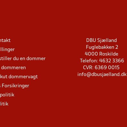
ntakt
DBU Sjælland
Fuglebakken 2
llinger
4000 Roskilde
stiller du en dommer
Telefon: 4632 3366
d dommeren
CVR: 6369 0015
info@dbusjaelland.dk
Akut dommervagt
 Forsikringer
politik
itik