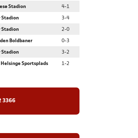
esø Stadion
4
-
1
 Stadion
3
-
4
 Stadion
2
-
0
den Boldbaner
0
-
3
 Stadion
3
-
2
 Helsinge Sportsplads
1
-
2
2 3366