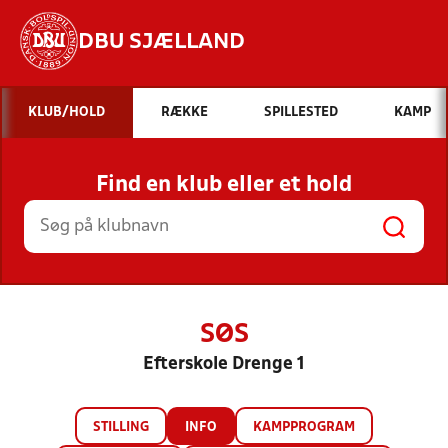
DBU SJÆLLAND
Hvad vil du søge efter?
KLUB/HOLD
RÆKKE
SPILLESTED
KAMP
INDHOLD OG NYHEDER
Find en klub eller et hold
STILLINGER, RESULTATER, KLUBBER OG
HOLD
SØS
Efterskole Drenge 1
STILLING
INFO
KAMPPROGRAM