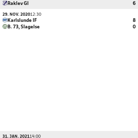
Raklev GI
6
29. NOV. 2020
12:30
Karlslunde IF
8
B. 73, Slagelse
0
31. JAN. 2021
14:00