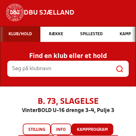
DBU SJÆLLAND
Hvad vil du søge efter?
KLUB/HOLD
RÆKKE
SPILLESTED
KAMP
INDHOLD OG NYHEDER
Find en klub eller et hold
STILLINGER, RESULTATER, KLUBBER OG
HOLD
B. 73, SLAGELSE
VinterBOLD U-16 drenge 3-4, Pulje 3
STILLING
INFO
KAMPPROGRAM