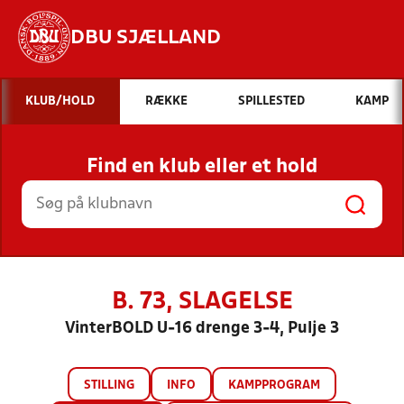
DBU SJÆLLAND
Hvad vil du søge efter?
KLUB/HOLD
RÆKKE
SPILLESTED
KAMP
INDHOLD OG NYHEDER
Find en klub eller et hold
STILLINGER, RESULTATER, KLUBBER OG
HOLD
B. 73, SLAGELSE
VinterBOLD U-16 drenge 3-4, Pulje 3
STILLING
INFO
KAMPPROGRAM