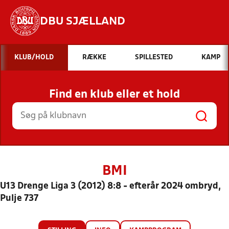
DBU SJÆLLAND
Hvad vil du søge efter?
KLUB/HOLD
RÆKKE
SPILLESTED
KAMP
INDHOLD OG NYHEDER
Find en klub eller et hold
STILLINGER, RESULTATER, KLUBBER OG
HOLD
BMI
U13 Drenge Liga 3 (2012) 8:8 - efterår 2024 ombryd,
Pulje 737