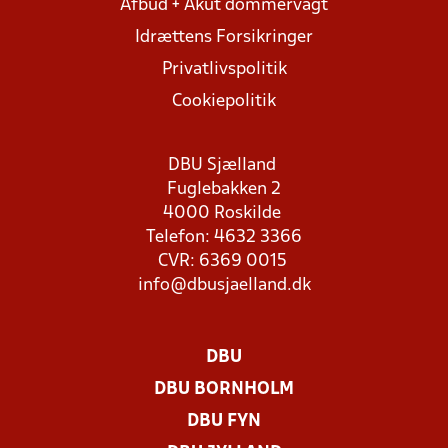
Afbud + Akut dommervagt
Idrættens Forsikringer
Privatlivspolitik
Cookiepolitik
DBU Sjælland
Fuglebakken 2
4000 Roskilde
Telefon: 4632 3366
CVR: 6369 0015
info@dbusjaelland.dk
DBU
DBU BORNHOLM
DBU FYN