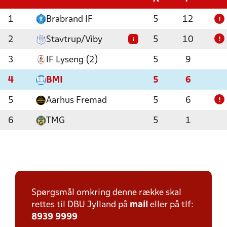
1
Brabrand IF
5
12
!
2
Stavtrup/Viby
5
10
i
!
3
IF Lyseng (2)
5
9
4
BMI
5
6
5
Aarhus Fremad
5
6
!
6
TMG
5
1
Spørgsmål omkring denne række skal
rettes til DBU Jylland på
mail
eller på tlf:
8939 9999