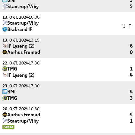
BMI
3
Stavtrup/Viby
5
13. OKT. 2024
10:00
Stavtrup/Viby
UHT
Brabrand IF
13. OKT. 2024
13:15
IF Lyseng (2)
6
Aarhus Fremad
0
22. OKT. 2024
17:30
TMG
1
IF Lyseng (2)
4
23. OKT. 2024
17:00
BMI
4
TMG
3
26. OKT. 2024
10:30
Aarhus Fremad
4
Stavtrup/Viby
1