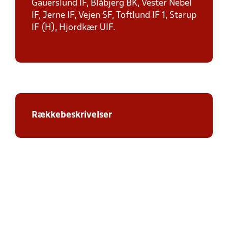
Gauerslund IF, Blåbjerg BK, Vester Nebel
IF, Jerne IF, Vejen SF, Toftlund IF 1, Starup
IF (H), Hjordkær UIF.
Rækkebeskrivelser