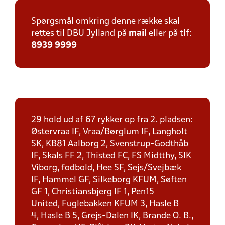
Spørgsmål omkring denne række skal
rettes til DBU Jylland på
mail
eller på tlf:
8939 9999
29 hold ud af 67 rykker op fra 2. pladsen:
Østervraa IF, Vraa/Børglum IF, Langholt
SK, KB81 Aalborg 2, Svenstrup-Godthåb
IF, Skals FF 2, Thisted FC, FS Midtthy, SIK
Viborg, fodbold, Hee SF, Sejs/Svejbæk
IF, Hammel GF, Silkeborg KFUM, Søften
GF 1, Christiansbjerg IF 1, Pen15
United, Fuglebakken KFUM 3, Hasle B
4, Hasle B 5, Grejs-Dalen IK, Brande O. B.,