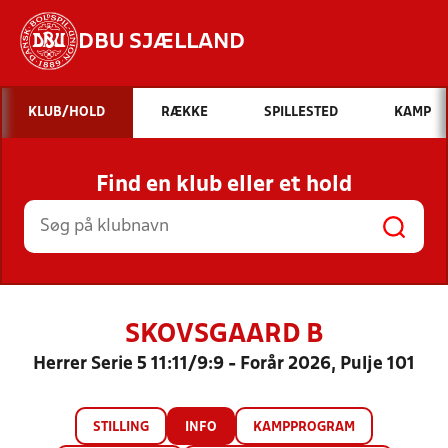
DBU SJÆLLAND
Hvad vil du søge efter?
KLUB/HOLD
RÆKKE
SPILLESTED
KAMP
INDHOLD OG NYHEDER
Find en klub eller et hold
STILLINGER, RESULTATER, KLUBBER OG
HOLD
SKOVSGAARD B
Herrer Serie 5 11:11/9:9 - Forår 2026, Pulje 101
STILLING
INFO
KAMPPROGRAM