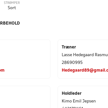
STRØMPER
Sort
ORBEHOLD
Træner
Lasse Hedegaard Rasmu
28690995
om
Hedegaard89@gmail.
Holdleder
Kimo Emil Jepsen