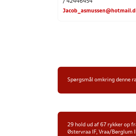
/ 42446454
Jacob_asmussen@hotmail.d
Spørgsmål omkring denne ræk
29 hold ud af 67 rykker op fr
Østervraa IF, Vraa/Børglum I