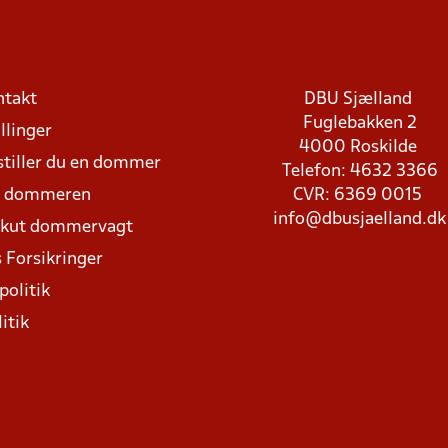
ntakt
DBU Sjælland
Fuglebakken 2
llinger
4000 Roskilde
stiller du en dommer
Telefon: 4632 3366
d dommeren
CVR: 6369 0015
info@dbusjaelland.dk
Akut dommervagt
 Forsikringer
politik
itik