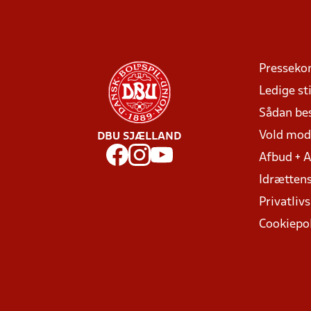
Presseko
Ledige sti
Sådan be
Vold mo
DBU SJÆLLAND
Afbud + 
Idrættens
Privatlivs
Cookiepol