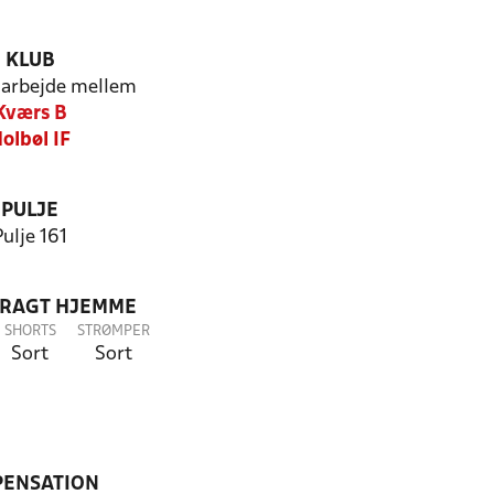
KLUB
arbejde mellem
Kværs B
olbøl IF
PULJE
Pulje 161
DRAGT HJEMME
SHORTS
STRØMPER
Sort
Sort
PENSATION