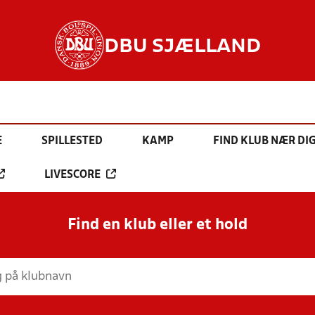
DBU SJÆLLAND
E
SPILLESTED
KAMP
FIND KLUB NÆR DI
LIVESCORE
Find en klub eller et hold