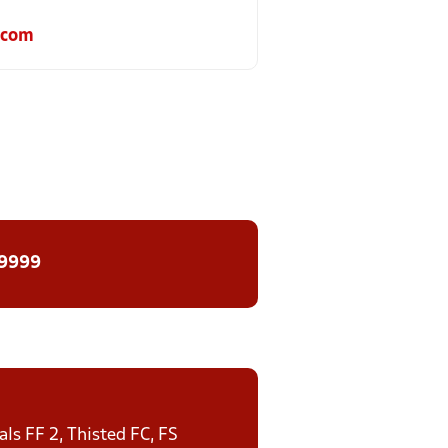
.com
 9999
ls FF 2, Thisted FC, FS