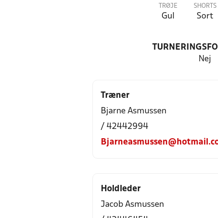
TRØJE
SHORTS
Gul
Sort
TURNERINGSF
Nej
Træner
Bjarne Asmussen
/ 42442994
Bjarneasmussen@hotmail.c
Holdleder
Jacob Asmussen