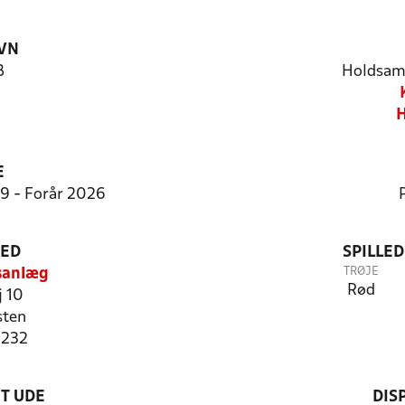
VN
B
Holdsam
H
E
9:9 - Forår 2026
TED
SPILLE
TRØJE
sanlæg
Rød
j 10
sten
9232
T UDE
DIS