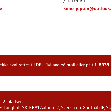
/ 42179461
e
kimo-jepsen@outlook
ke skal rettes til DBU Jylland på
mail
eller på tlf:
8939
a 2. pladsen:
F, Langholt SK, KB81 Aalborg 2, Svenstrup-Godthåb IF, Ska