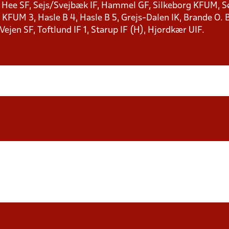
, Hee SF, Sejs/Svejbæk IF, Hammel GF, Silkeborg KFUM, Søf
KFUM 3, Hasle B 4, Hasle B 5, Grejs-Dalen IK, Brande O. B
 Vejen SF, Toftlund IF 1, Starup IF (H), Hjordkær UIF.