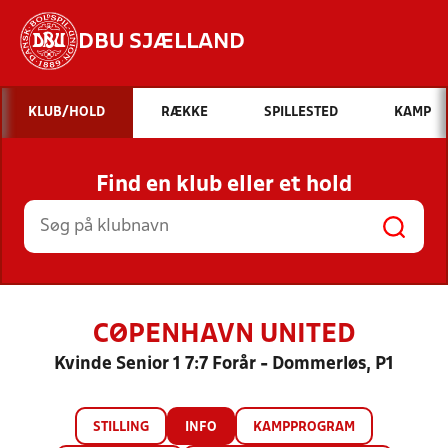
DBU SJÆLLAND
Hvad vil du søge efter?
KLUB/HOLD
RÆKKE
SPILLESTED
KAMP
INDHOLD OG NYHEDER
Find en klub eller et hold
STILLINGER, RESULTATER, KLUBBER OG
HOLD
CØPENHAVN UNITED
Kvinde Senior 1 7:7 Forår - Dommerløs, P1
STILLING
INFO
KAMPPROGRAM