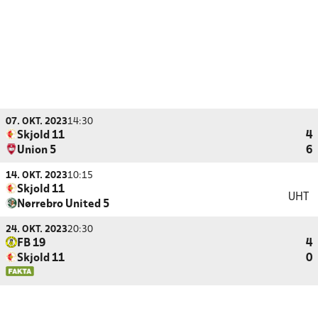
07. OKT. 2023
14:30
Skjold 11
4
Union 5
6
14. OKT. 2023
10:15
Skjold 11
UHT
Nørrebro United 5
24. OKT. 2023
20:30
FB 19
4
Skjold 11
0