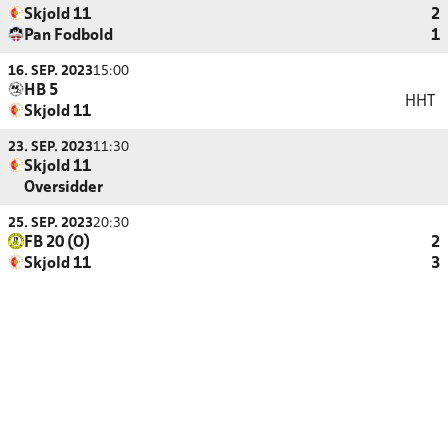
Skjold 11
2
Pan Fodbold
1
16. SEP. 2023
15:00
HB 5
HHT
Skjold 11
23. SEP. 2023
11:30
Skjold 11
Oversidder
25. SEP. 2023
20:30
FB 20 (O)
2
Skjold 11
3