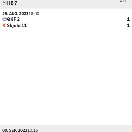
UHT
HB 7
29. AUG. 2023
18:00
ØKF 2
1
Skjold 11
1
09. SEP. 2023
10:15