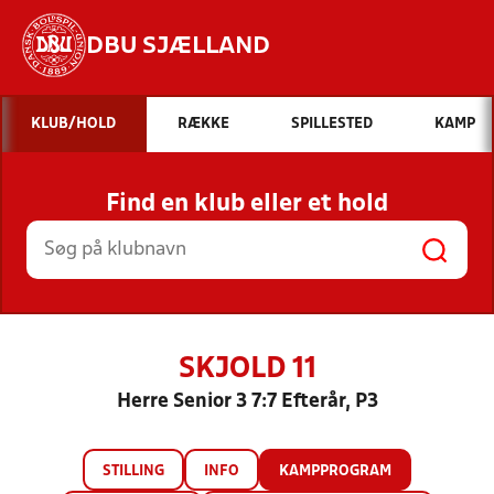
DBU SJÆLLAND
Hvad vil du søge efter?
KLUB/HOLD
RÆKKE
SPILLESTED
KAMP
INDHOLD OG NYHEDER
Find en klub eller et hold
STILLINGER, RESULTATER, KLUBBER OG
HOLD
SKJOLD 11
Herre Senior 3 7:7 Efterår, P3
STILLING
INFO
KAMPPROGRAM