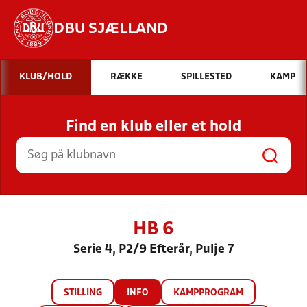
DBU SJÆLLAND
Hvad vil du søge efter?
KLUB/HOLD
RÆKKE
SPILLESTED
KAMP
INDHOLD OG NYHEDER
Find en klub eller et hold
STILLINGER, RESULTATER, KLUBBER OG
HOLD
HB 6
Serie 4, P2/9 Efterår, Pulje 7
STILLING
INFO
KAMPPROGRAM