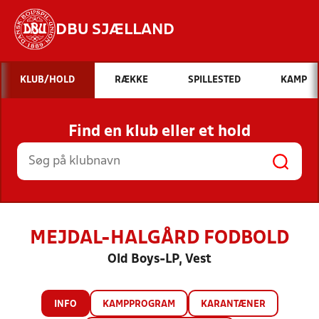
DBU SJÆLLAND
Hvad vil du søge efter?
KLUB/HOLD
RÆKKE
SPILLESTED
KAMP
INDHOLD OG NYHEDER
Find en klub eller et hold
STILLINGER, RESULTATER, KLUBBER OG
HOLD
MEJDAL-HALGÅRD FODBOLD
Old Boys-LP, Vest
INFO
KAMPPROGRAM
KARANTÆNER