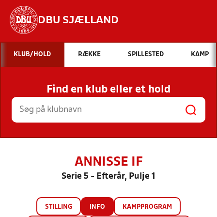
DBU SJÆLLAND
Hvad vil du søge efter?
KLUB/HOLD
RÆKKE
SPILLESTED
KAMP
INDHOLD OG NYHEDER
Find en klub eller et hold
STILLINGER, RESULTATER, KLUBBER OG
HOLD
ANNISSE IF
Serie 5 - Efterår, Pulje 1
STILLING
INFO
KAMPPROGRAM