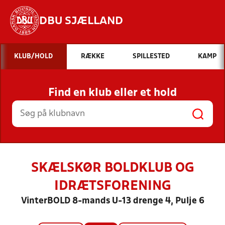
DBU SJÆLLAND
Hvad vil du søge efter?
KLUB/HOLD
RÆKKE
SPILLESTED
KAMP
INDHOLD OG NYHEDER
Find en klub eller et hold
STILLINGER, RESULTATER, KLUBBER OG
HOLD
SKÆLSKØR BOLDKLUB OG
IDRÆTSFORENING
VinterBOLD 8-mands U-13 drenge 4, Pulje 6