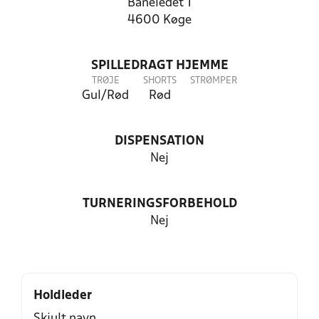
Baneledet 1
4600 Køge
SPILLEDRAGT HJEMME
TRØJE
SHORTS
STRØMPER
Gul/Rød
Rød
DISPENSATION
Nej
TURNERINGSFORBEHOLD
Nej
Holdleder
Skjult navn