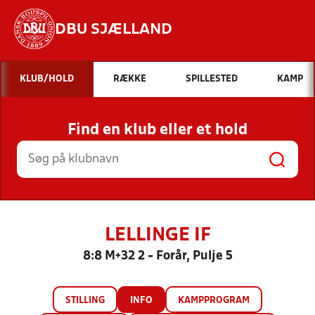
DBU SJÆLLAND
Hvad vil du søge efter?
KLUB/HOLD
RÆKKE
SPILLESTED
KAMP
INDHOLD OG NYHEDER
Find en klub eller et hold
STILLINGER, RESULTATER, KLUBBER OG
HOLD
LELLINGE IF
8:8 M+32 2 - Forår, Pulje 5
STILLING
INFO
KAMPPROGRAM