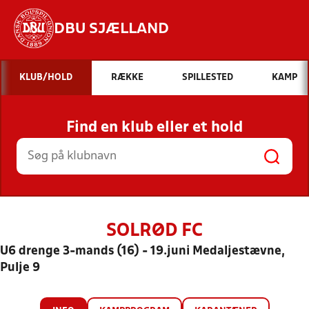
DBU SJÆLLAND
Hvad vil du søge efter?
KLUB/HOLD
RÆKKE
SPILLESTED
KAMP
INDHOLD OG NYHEDER
Find en klub eller et hold
STILLINGER, RESULTATER, KLUBBER OG
HOLD
SOLRØD FC
U6 drenge 3-mands (16) - 19.juni Medaljestævne,
Pulje 9