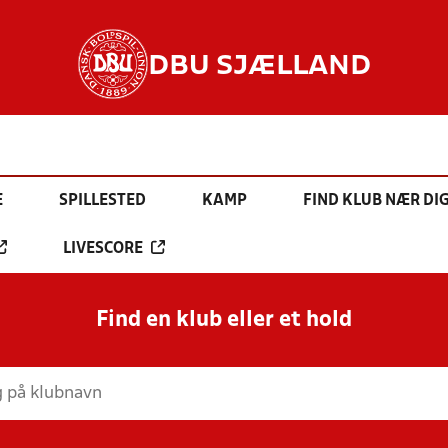
DBU SJÆLLAND
E
SPILLESTED
KAMP
FIND KLUB NÆR DI
LIVESCORE
Find en klub eller et hold