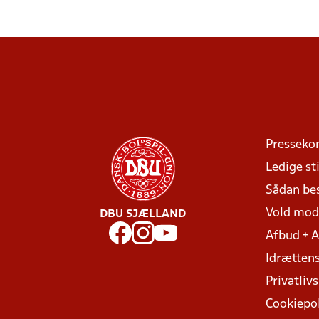
Presseko
Ledige sti
Sådan be
Vold mo
DBU SJÆLLAND
Afbud + 
Idrættens
Privatlivs
Cookiepol