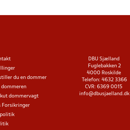
ntakt
DBU Sjælland
Fuglebakken 2
llinger
4000 Roskilde
stiller du en dommer
Telefon: 4632 3366
d dommeren
CVR: 6369 0015
info@dbusjaelland.dk
Akut dommervagt
 Forsikringer
politik
itik