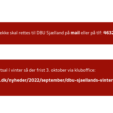
ke skal rettes til DBU Sjælland på
mail
eller på tlf:
463
sal í vinter så der frist 3. oktober via kluboffice:
d.dk/nyheder/2022/september/dbu-sjaellands-vinte