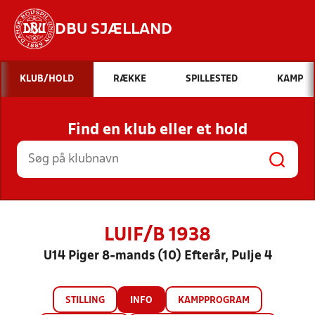
DBU SJÆLLAND
Hvad vil du søge efter?
KLUB/HOLD
RÆKKE
SPILLESTED
KAMP
INDHOLD OG NYHEDER
Find en klub eller et hold
STILLINGER, RESULTATER, KLUBBER OG
HOLD
LUIF/B 1938
U14 Piger 8-mands (10) Efterår, Pulje 4
STILLING
INFO
KAMPPROGRAM