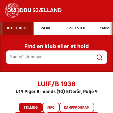
DBU SJÆLLAND
Hvad vil du søge efter?
KLUB/HOLD
RÆKKE
SPILLESTED
KAMP
INDHOLD OG NYHEDER
Find en klub eller et hold
STILLINGER, RESULTATER, KLUBBER OG
HOLD
LUIF/B 1938
U14 Piger 8-mands (10) Efterår, Pulje 4
STILLING
INFO
KAMPPROGRAM