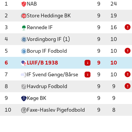
1
NAB
9
24
2
Store Heddinge BK
9
19
3
Rønnede IF
9
16
!
4
Vordingborg IF (1)
9
10
5
Borup IF Fodbold
9
10
!
6
LUIF/B 1938
9
10
i
7
IF Svend Gønge/Bårse
9
10
i
!
8
Havdrup Fodbold
9
9
!
9
Køge BK
9
9
10
Faxe-Haslev Pigefodbold
9
8