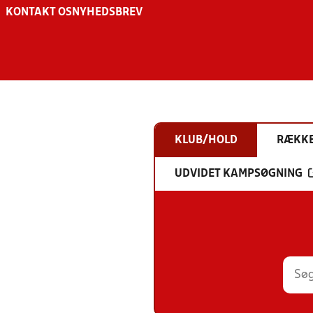
KONTAKT OS
NYHEDSBREV
KLUB/HOLD
RÆKK
UDVIDET KAMPSØGNING