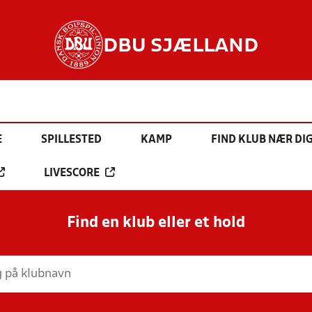
DBU SJÆLLAND
E
SPILLESTED
KAMP
FIND KLUB NÆR DI
LIVESCORE
Find en klub eller et hold