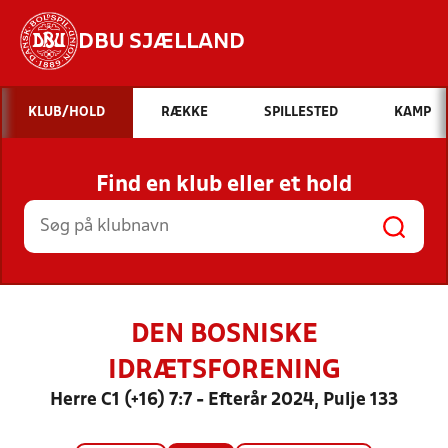
DBU SJÆLLAND
Hvad vil du søge efter?
KLUB/HOLD
RÆKKE
SPILLESTED
KAMP
INDHOLD OG NYHEDER
Find en klub eller et hold
STILLINGER, RESULTATER, KLUBBER OG
HOLD
DEN BOSNISKE
IDRÆTSFORENING
Herre C1 (+16) 7:7 - Efterår 2024, Pulje 133