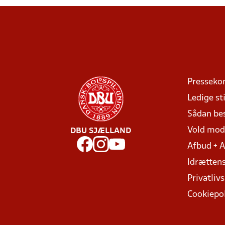
Presseko
Ledige sti
Sådan be
Vold mo
DBU SJÆLLAND
Afbud + 
Idrættens
Privatlivs
Cookiepol