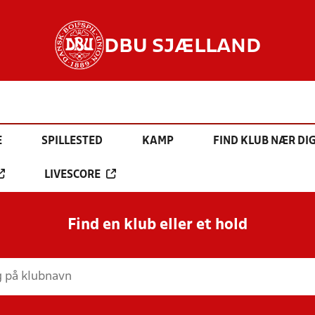
DBU SJÆLLAND
E
SPILLESTED
KAMP
FIND KLUB NÆR DI
LIVESCORE
Find en klub eller et hold