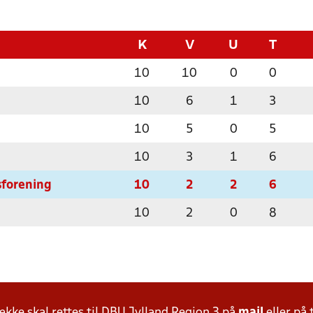
K
V
U
T
10
10
0
0
10
6
1
3
10
5
0
5
10
3
1
6
sforening
10
2
2
6
10
2
0
8
ke skal rettes til DBU Jylland Region 3 på
mail
eller på 