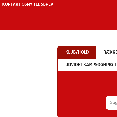
KONTAKT OS
NYHEDSBREV
KLUB/HOLD
RÆKK
UDVIDET KAMPSØGNING