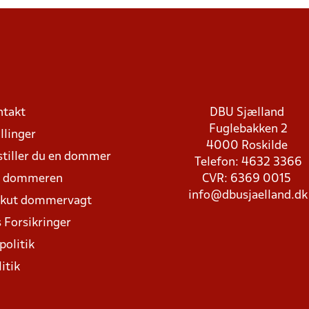
ntakt
DBU Sjælland
Fuglebakken 2
llinger
4000 Roskilde
stiller du en dommer
Telefon: 4632 3366
d dommeren
CVR: 6369 0015
info@dbusjaelland.dk
Akut dommervagt
 Forsikringer
politik
itik