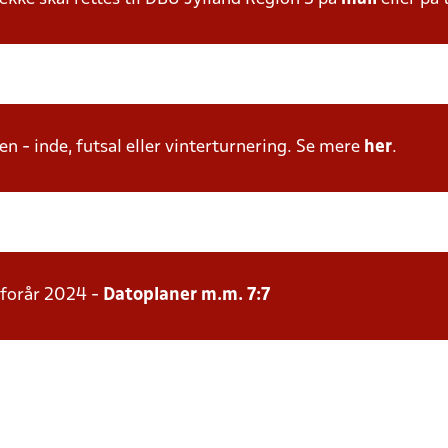
n - inde, futsal eller vinterturnering. Se mere
her
.
 forår 2024 -
Datoplaner m.m. 7:7