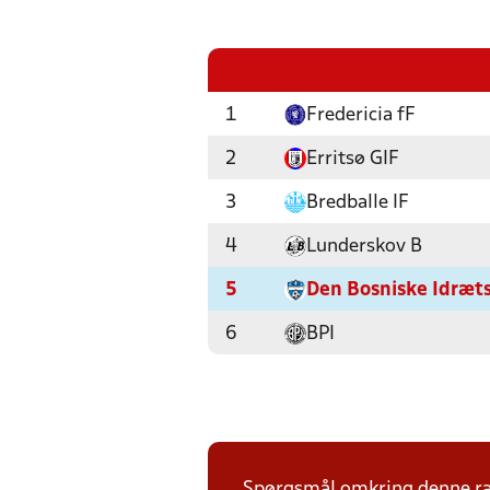
1
Fredericia fF
2
Erritsø GIF
3
Bredballe IF
4
Lunderskov B
5
Den Bosniske Idræt
6
BPI
Spørgsmål omkring denne ræk