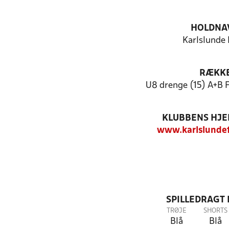
HOLDNA
Karlslunde I
RÆKK
U8 drenge (15) A+B 
KLUBBENS HJ
www.karlslunde
SPILLEDRAGT
TRØJE
SHORTS
Blå
Blå