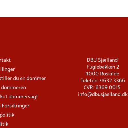
ntakt
DBU Sjælland
Fuglebakken 2
llinger
4000 Roskilde
stiller du en dommer
Telefon: 4632 3366
d dommeren
CVR: 6369 0015
info@dbusjaelland.dk
Akut dommervagt
 Forsikringer
politik
itik