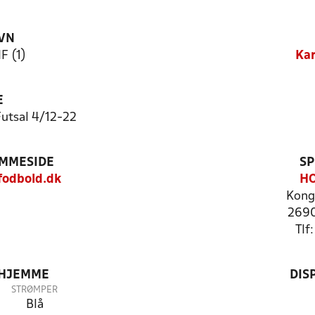
VN
F (1)
Kar
E
Futsal 4/12-22
EMMESIDE
SP
fodbold.dk
H
Kong
2690
Tlf
 HJEMME
DIS
STRØMPER
Blå