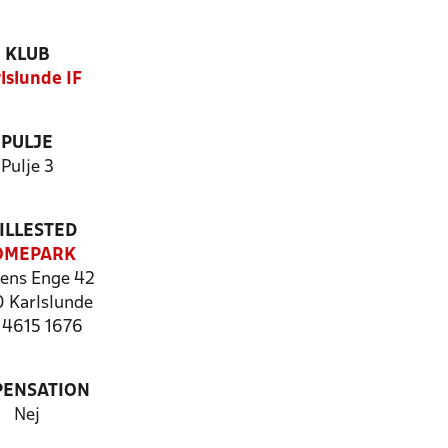
KLUB
lslunde IF
PULJE
Pulje 3
ILLESTED
OMEPARK
ens Enge 42
 Karlslunde
: 4615 1676
PENSATION
Nej