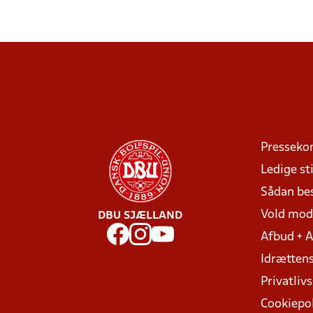
Presseko
Ledige sti
Sådan be
Vold mo
DBU SJÆLLAND
Afbud + 
Idrættens
Privatlivs
Cookiepol