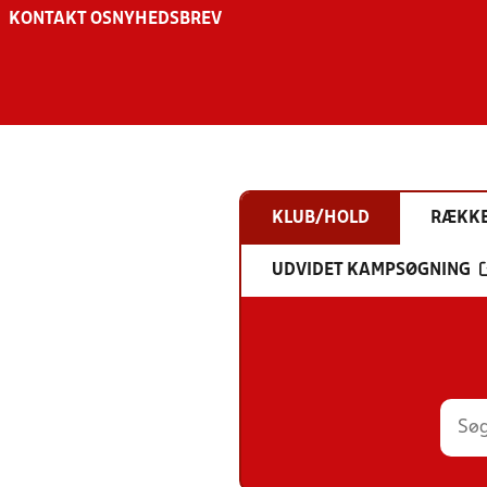
KONTAKT OS
NYHEDSBREV
KLUB/HOLD
RÆKK
UDVIDET KAMPSØGNING