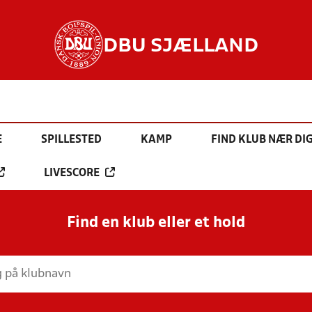
DBU SJÆLLAND
E
SPILLESTED
KAMP
FIND KLUB NÆR DI
LIVESCORE
Find en klub eller et hold