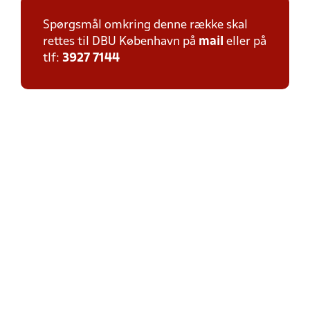
Spørgsmål omkring denne række skal
rettes til DBU København på
mail
eller på
tlf:
3927 7144