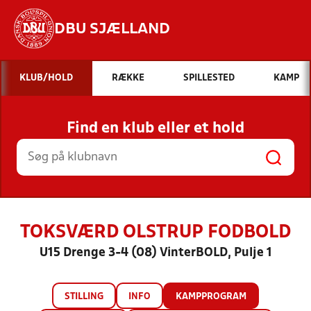
DBU SJÆLLAND
Hvad vil du søge efter?
KLUB/HOLD
RÆKKE
SPILLESTED
KAMP
INDHOLD OG NYHEDER
Find en klub eller et hold
STILLINGER, RESULTATER, KLUBBER OG
HOLD
TOKSVÆRD OLSTRUP FODBOLD
U15 Drenge 3-4 (08) VinterBOLD, Pulje 1
STILLING
INFO
KAMPPROGRAM