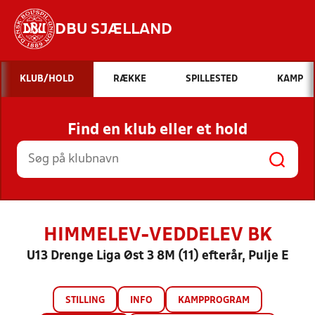
DBU SJÆLLAND
Hvad vil du søge efter?
KLUB/HOLD
RÆKKE
SPILLESTED
KAMP
INDHOLD OG NYHEDER
Find en klub eller et hold
STILLINGER, RESULTATER, KLUBBER OG
HOLD
HIMMELEV-VEDDELEV BK
U13 Drenge Liga Øst 3 8M (11) efterår, Pulje E
STILLING
INFO
KAMPPROGRAM