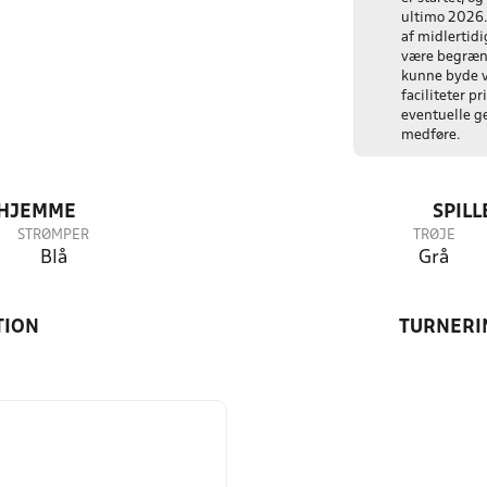
ultimo 2026.
af midlertidig
være begræns
kunne byde 
faciliteter p
eventuelle ge
medføre.
 HJEMME
SPIL
STRØMPER
TRØJE
Blå
Grå
TION
TURNERI