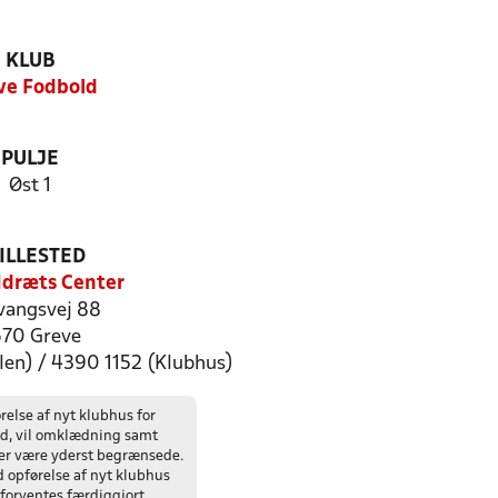
KLUB
ve Fodbold
PULJE
Øst 1
ILLESTED
Idræts Center
evangsvej 88
70 Greve
len) / 4390 1152 (Klubhus)
relse af nyt klubhus for
d, vil omklædning samt
ter være yderst begrænsede.
 opførelse af nyt klubhus
g forventes færdiggjort