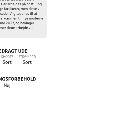
 Der arbejdes på opstilling
e faciliteter, men disse vil
ede. Vi glæder os til at
velkommen til nye moderne
rimo 2027, og beklager
ner dette arbejde vil
LEDRAGT UDE
SHORTS
STRØMPER
Sort
Sort
NGSFORBEHOLD
Nej