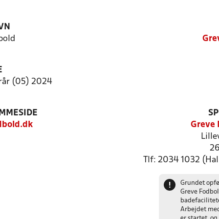
VN
bold
Gre
E
rår (05) 2024
EMMESIDE
SP
bold.dk
Greve 
Lill
26
Tlf: 2034 1032 (Hal
Grundet opfø
!
Greve Fodbol
badefacilite
Arbejdet med
er startet, o