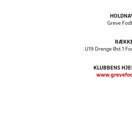
HOLDNA
Greve Fod
RÆKK
U19 Drenge Øst 1 Fo
KLUBBENS HJ
www.grevefod