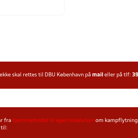
kke skal rettes til DBU København på
mail
eller på tlf:
39
r fra
hjemmeholdet til egen lokalunion
om kampflytning s
til: