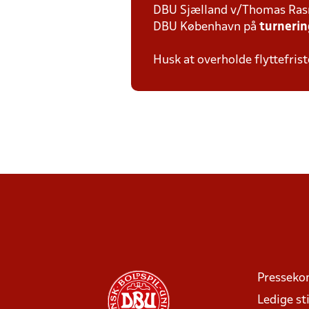
DBU Sjælland v/Thomas Ra
DBU København på
turneri
Husk at overholde flyttefrist
Presseko
Ledige sti