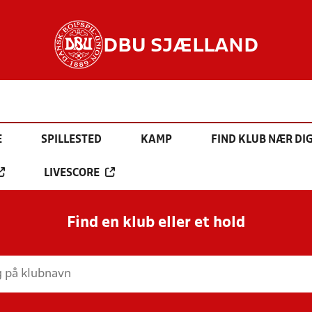
DBU SJÆLLAND
E
SPILLESTED
KAMP
FIND KLUB NÆR DI
LIVESCORE
Find en klub eller et hold