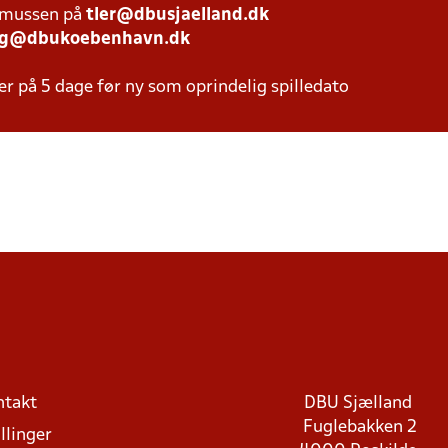
smussen på
tler@dbusjaelland.dk
ng@dbukoebenhavn.dk
er på 5 dage før ny som oprindelig spilledato
ntakt
DBU Sjælland
Fuglebakken 2
llinger