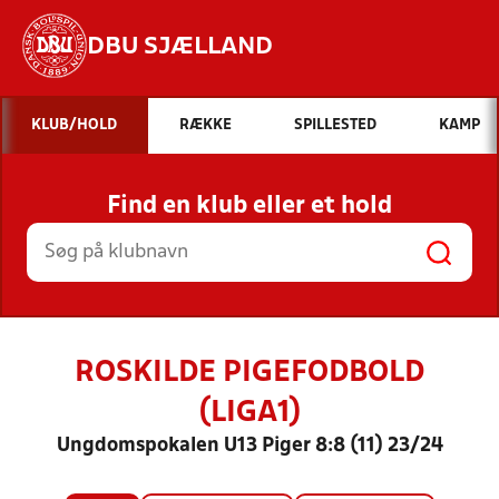
DBU SJÆLLAND
Hvad vil du søge efter?
KLUB/HOLD
RÆKKE
SPILLESTED
KAMP
INDHOLD OG NYHEDER
Find en klub eller et hold
STILLINGER, RESULTATER, KLUBBER OG
HOLD
ROSKILDE PIGEFODBOLD
(LIGA1)
Ungdomspokalen U13 Piger 8:8 (11) 23/24