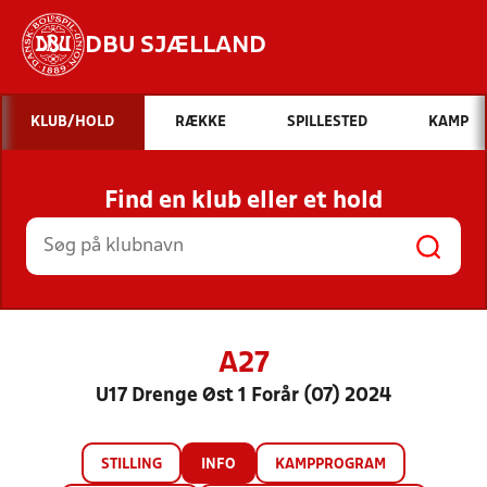
DBU SJÆLLAND
Hvad vil du søge efter?
KLUB/HOLD
RÆKKE
SPILLESTED
KAMP
INDHOLD OG NYHEDER
Find en klub eller et hold
STILLINGER, RESULTATER, KLUBBER OG
HOLD
A27
U17 Drenge Øst 1 Forår (07) 2024
STILLING
INFO
KAMPPROGRAM