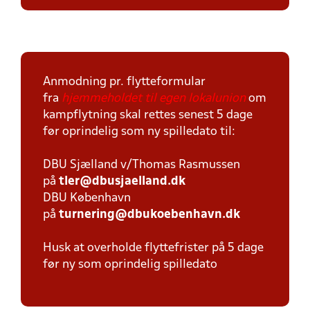
Anmodning pr. flytteformular
fra
hjemmeholdet til egen lokalunion
om
kampflytning skal rettes senest 5 dage
før oprindelig som ny spilledato til:
DBU Sjælland v/Thomas Rasmussen
på
tler@dbusjaelland.dk
DBU København
på
turnering@dbukoebenhavn.dk
Husk at overholde flyttefrister på 5 dage
før ny som oprindelig spilledato