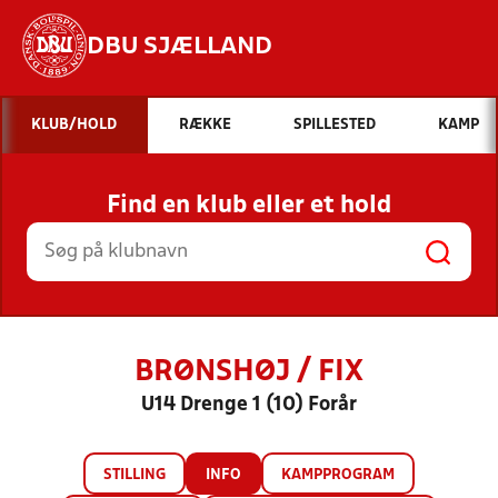
DBU SJÆLLAND
Hvad vil du søge efter?
KLUB/HOLD
RÆKKE
SPILLESTED
KAMP
INDHOLD OG NYHEDER
Find en klub eller et hold
STILLINGER, RESULTATER, KLUBBER OG
HOLD
BRØNSHØJ / FIX
U14 Drenge 1 (10) Forår
STILLING
INFO
KAMPPROGRAM