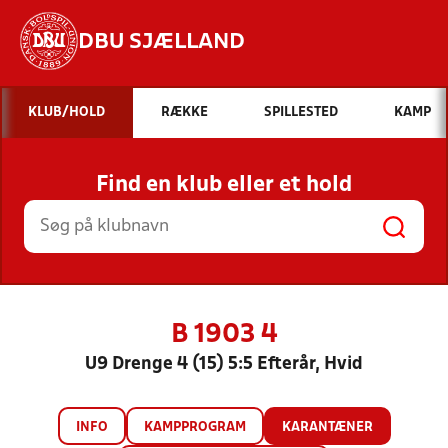
DBU SJÆLLAND
Hvad vil du søge efter?
KLUB/HOLD
RÆKKE
SPILLESTED
KAMP
INDHOLD OG NYHEDER
Find en klub eller et hold
STILLINGER, RESULTATER, KLUBBER OG
HOLD
B 1903 4
U9 Drenge 4 (15) 5:5 Efterår, Hvid
INFO
KAMPPROGRAM
KARANTÆNER