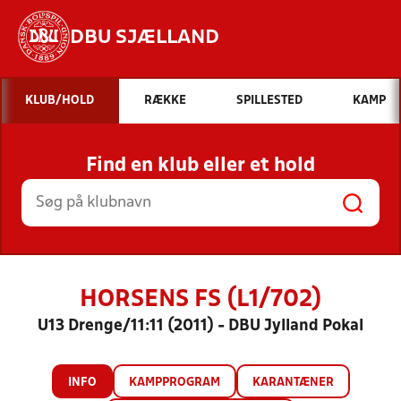
DBU SJÆLLAND
Hvad vil du søge efter?
KLUB/HOLD
RÆKKE
SPILLESTED
KAMP
INDHOLD OG NYHEDER
Find en klub eller et hold
STILLINGER, RESULTATER, KLUBBER OG
HOLD
HORSENS FS (L1/702)
U13 Drenge/11:11 (2011) - DBU Jylland Pokal
INFO
KAMPPROGRAM
KARANTÆNER