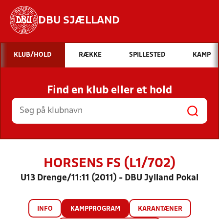
DBU SJÆLLAND
Hvad vil du søge efter?
KLUB/HOLD
RÆKKE
SPILLESTED
KAMP
INDHOLD OG NYHEDER
Find en klub eller et hold
STILLINGER, RESULTATER, KLUBBER OG
HOLD
HORSENS FS (L1/702)
U13 Drenge/11:11 (2011) - DBU Jylland Pokal
INFO
KAMPPROGRAM
KARANTÆNER