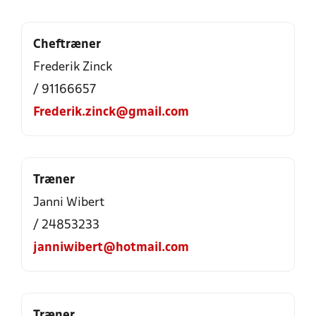
Cheftræner
Frederik Zinck
/ 91166657
Frederik.zinck@gmail.com
Træner
Janni Wibert
/ 24853233
janniwibert@hotmail.com
Træner