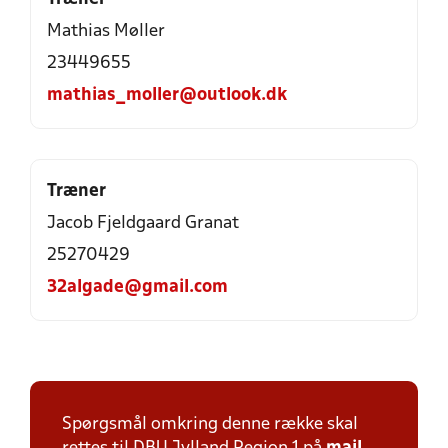
Mathias Møller
23449655
mathias_moller@outlook.dk
Træner
Jacob Fjeldgaard Granat
25270429
32algade@gmail.com
Spørgsmål omkring denne række skal