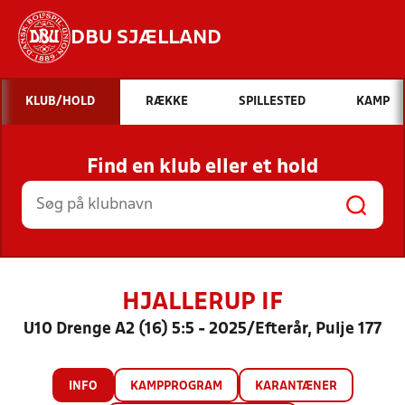
DBU SJÆLLAND
Hvad vil du søge efter?
KLUB/HOLD
RÆKKE
SPILLESTED
KAMP
INDHOLD OG NYHEDER
Find en klub eller et hold
STILLINGER, RESULTATER, KLUBBER OG
HOLD
HJALLERUP IF
U10 Drenge A2 (16) 5:5 - 2025/Efterår, Pulje 177
INFO
KAMPPROGRAM
KARANTÆNER