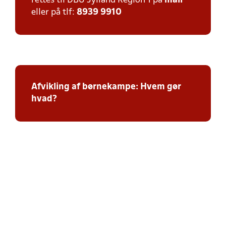
rettes til DBU Jylland Region 1 på
mail
eller på tlf:
8939 9910
Afvikling af børnekampe: Hvem gør
hvad?