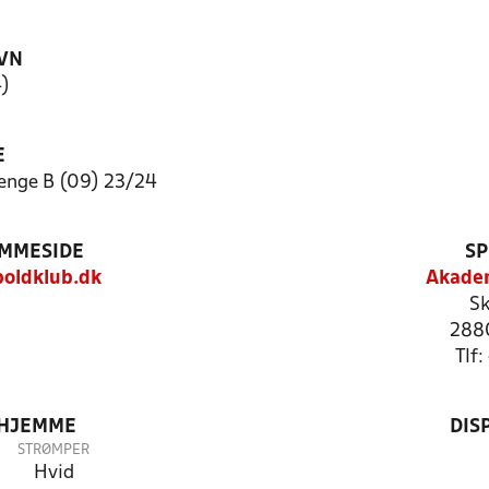
VN
4)
E
nge B (09) 23/24
EMMESIDE
SP
oldklub.dk
Akadem
Sk
288
Tlf
 HJEMME
DIS
STRØMPER
Hvid