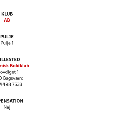
KLUB
AB
PULJE
Pulje 1
ILLESTED
isk Boldklub
ovdiget 1
0 Bagsværd
: 4498 7533
PENSATION
Nej