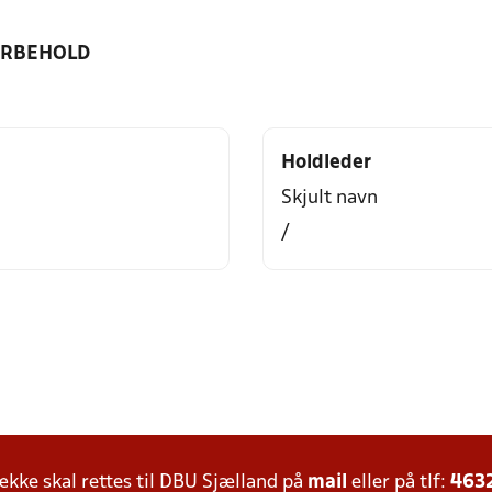
ORBEHOLD
Holdleder
Skjult navn
/
ke skal rettes til DBU Sjælland på
mail
eller på tlf:
463