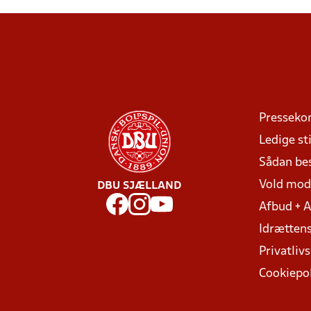
Presseko
Ledige sti
Sådan be
Vold mo
DBU SJÆLLAND
Afbud + 
Idrættens
Privatlivs
Cookiepol