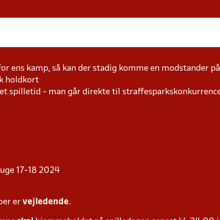
 for ens kamp, så kan der stadig komme en modstander 
k holdkort
t spilletid - man går direkte til straffesparkskonkurrence
i uge 17-18 2024
oer er
vejledende
.