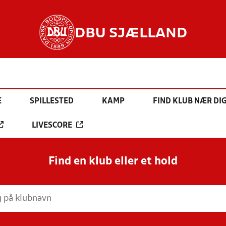
DBU SJÆLLAND
E
SPILLESTED
KAMP
FIND KLUB NÆR DI
LIVESCORE
Find en klub eller et hold