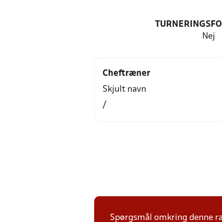
TURNERINGSF
Nej
Cheftræner
Skjult navn
/
Spørgsmål omkring denne ræk