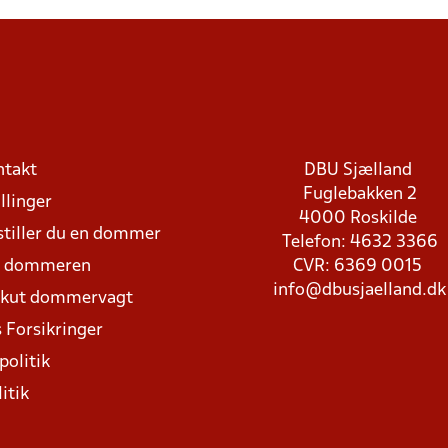
ntakt
DBU Sjælland
Fuglebakken 2
llinger
4000 Roskilde
stiller du en dommer
Telefon: 4632 3366
d dommeren
CVR: 6369 0015
info@dbusjaelland.dk
Akut dommervagt
 Forsikringer
politik
itik