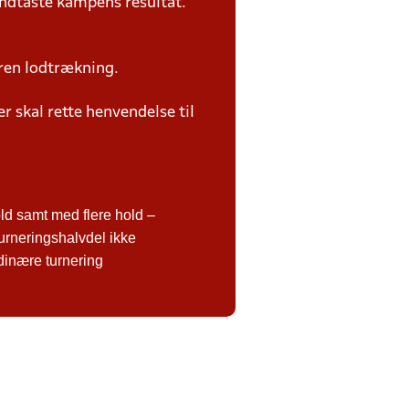
ndtaste kampens resultat.
ren lodtrækning.
 skal rette henvendelse til
d samt med flere hold –
urneringshalvdel ikke
rdinære turnering