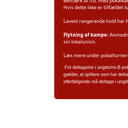
Bemærk at ifb. med pokalk
Hvis dette ikke er tilfældet
Lavest rangerende hold har 
Flytning af kampe:
Anmodnin
sin lokalunion.
Læs mere under pokalturne
For deltagelse i ungdoms-B po
gælder, at spillere som har de
efterfølgende må deltage i ungdo