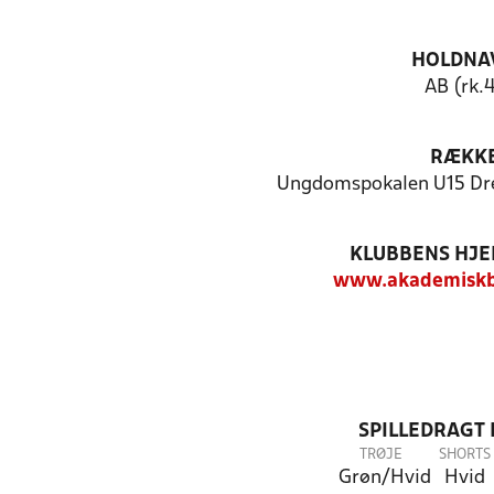
HOLDNA
AB (rk.
RÆKK
Ungdomspokalen U15 Dre
KLUBBENS HJ
www.akademiskb
SPILLEDRAGT
TRØJE
SHORTS
Grøn/Hvid
Hvid