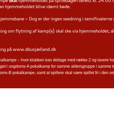
ampe
skal
hjemmeholdet på spilledagen senest kl. 24.00 i
 kan hjemmeholdet blive idømt bøde.
hjemmebane – Dog er der ingen seedning i semifinalerne 
g om flytning af kamp(e) skal ske via hjemmeholdet, der
ring på www.dbusjælland.dk
kalkampe – hvor klubben kan deltage med række 2 og lavere hol
ltaget i ungdoms-A pokalkamp for samme aldersgruppe i samme t
ms-B pokalkampe, samt at spillere skal være spillet fri i den o