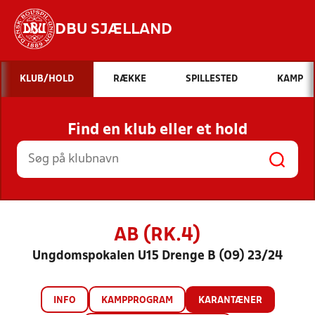
DBU SJÆLLAND
Hvad vil du søge efter?
KLUB/HOLD
RÆKKE
SPILLESTED
KAMP
INDHOLD OG NYHEDER
Find en klub eller et hold
STILLINGER, RESULTATER, KLUBBER OG
HOLD
AB (RK.4)
Ungdomspokalen U15 Drenge B (09) 23/24
INFO
KAMPPROGRAM
KARANTÆNER